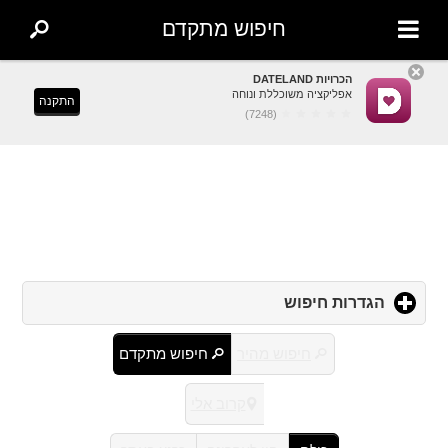
חיפוש מתקדם
הכרויות DATELAND
אפליקציה משוכללת ונוחה
התקנה
(7248)
הגדרות חיפוש
click
to
expand
חיפוש מהיר
חיפוש מתקדם
contents
קרוב אלי