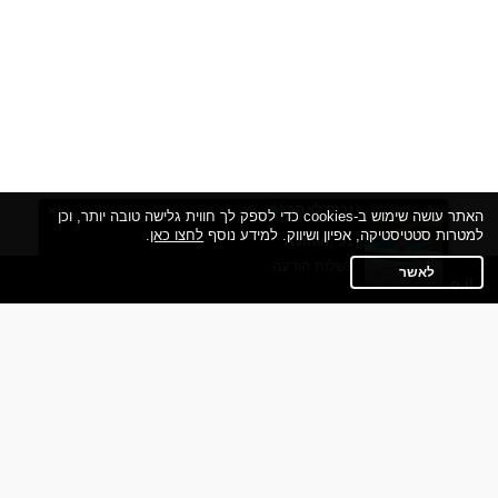
נכנס לאתר
×
האתר עושה שימוש ב-cookies כדי לספק לך חווית גלישה טובה יותר, וכן
למטרות סטטיסטיקה, אפיון ושיווק. למידע נוסף
לחצו כאן
.
קרן, 50
אייל, 53
רוית, 31
אורי, 24
בועז, 58
קובי, 45
נטלי, 66
אירית, 64
הנסיכה, 39
Aviran, 31
לשלוח הודעה
לאשר
Date4fun.co.il
השותפים שלנו
תקנון
מדיניות הפרטיות
שאלות נפוצות
כותבים עלינו
צרו קשר
אפליקציית הכרויות
תוכנית שותפים
אתר רגיל